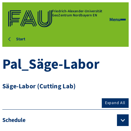
Friedrich-Alexander-Universität
GeoZentrum Nordbayern EN
Menu
Start
Pal_Säge-Labor
Säge-Labor (Cutting Lab)
Expand All
Schedule