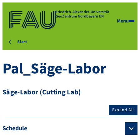
Friedrich-Alexander-Universität
GeoZentrum Nordbayern EN
Menu
Start
Pal_Säge-Labor
Säge-Labor (Cutting Lab)
Expand All
Schedule