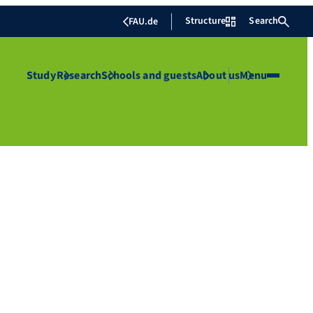
Structure
Search
FAU.de
Study
Research
Schools and guests
About us
Menu