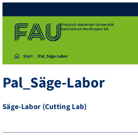
Friedrich-Alexander-Universität
GeoZentrum Nordbayern EN
Start
Pal_Säge-Labor
Pal_Säge-Labor
Säge-Labor (Cutting Lab)