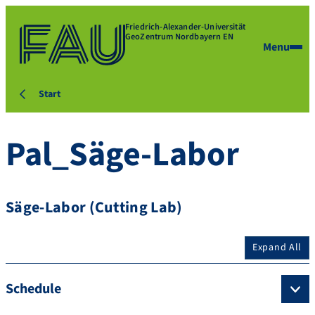
Friedrich-Alexander-Universität
GeoZentrum Nordbayern EN
Menu
Start
Pal_Säge-Labor
Säge-Labor (Cutting Lab)
Expand All
Schedule