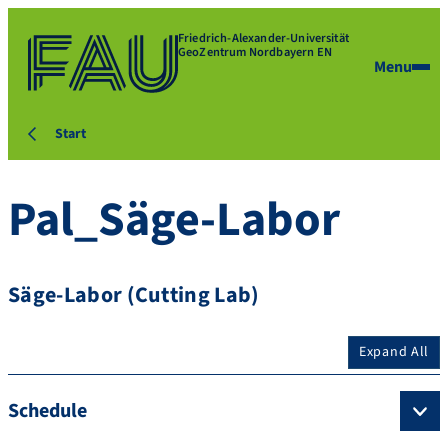
Friedrich-Alexander-Universität
GeoZentrum Nordbayern EN
Menu
Start
Pal_Säge-Labor
Säge-Labor (Cutting Lab)
Expand All
Schedule