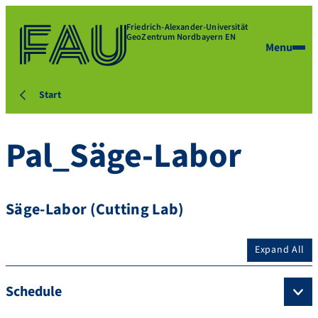
Friedrich-Alexander-Universität
GeoZentrum Nordbayern EN
Menu
Start
Pal_Säge-Labor
Säge-Labor (Cutting Lab)
Expand All
Schedule