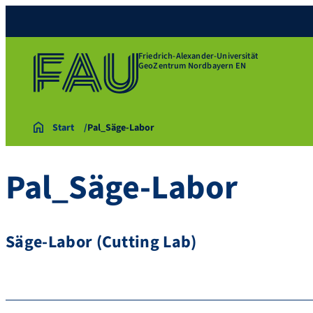
Friedrich-Alexander-Universität
GeoZentrum Nordbayern EN
Start
Pal_Säge-Labor
Pal_Säge-Labor
Säge-Labor (Cutting Lab)