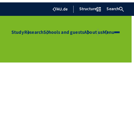
Structure
Search
FAU.de
Study
Research
Schools and guests
About us
Menu