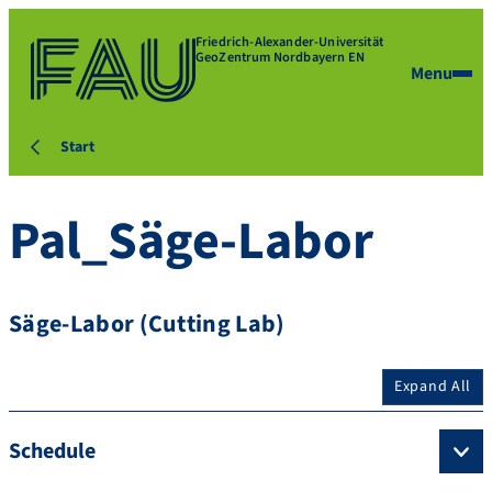
Friedrich-Alexander-Universität
GeoZentrum Nordbayern EN
Menu
Start
Pal_Säge-Labor
Säge-Labor (Cutting Lab)
Expand All
Schedule