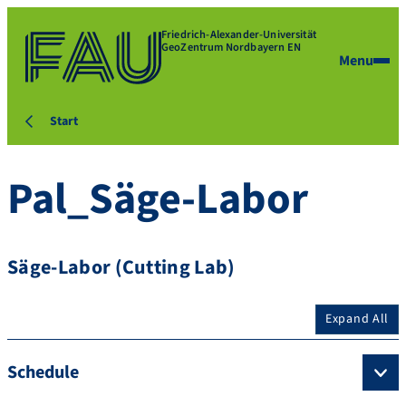
Friedrich-Alexander-Universität
GeoZentrum Nordbayern EN
Menu
Start
Pal_Säge-Labor
Säge-Labor (Cutting Lab)
Expand All
Schedule