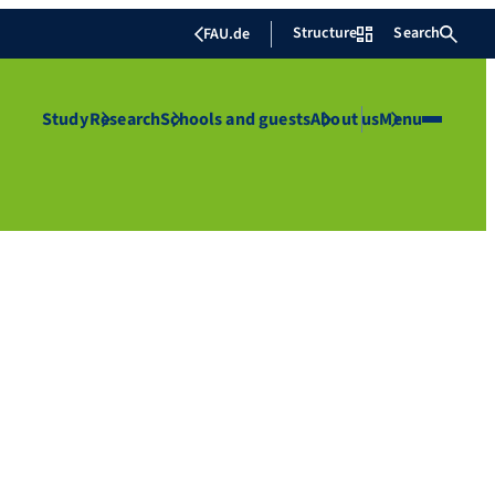
Structure
Search
FAU.de
Study
Research
Schools and guests
About us
Menu