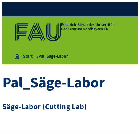
Friedrich-Alexander-Universität
GeoZentrum Nordbayern EN
Start
Pal_Säge-Labor
Pal_Säge-Labor
Säge-Labor (Cutting Lab)