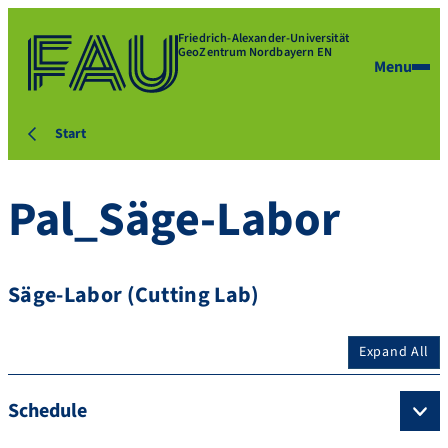
Friedrich-Alexander-Universität
GeoZentrum Nordbayern EN
Menu
Start
Pal_Säge-Labor
Säge-Labor (Cutting Lab)
Expand All
Schedule