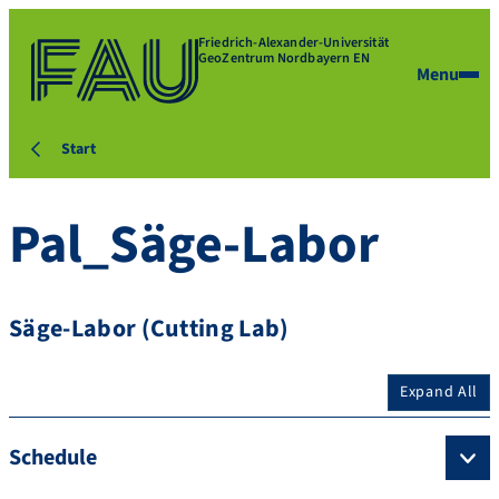
Friedrich-Alexander-Universität
GeoZentrum Nordbayern EN
Menu
Start
Pal_Säge-Labor
Säge-Labor (Cutting Lab)
Expand All
Schedule