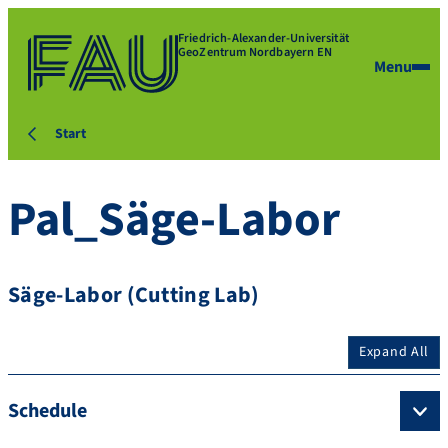
Friedrich-Alexander-Universität
GeoZentrum Nordbayern EN
Menu
Start
Pal_Säge-Labor
Säge-Labor (Cutting Lab)
Expand All
Schedule