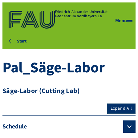
Friedrich-Alexander-Universität
GeoZentrum Nordbayern EN
Menu
Start
Pal_Säge-Labor
Säge-Labor (Cutting Lab)
Expand All
Schedule