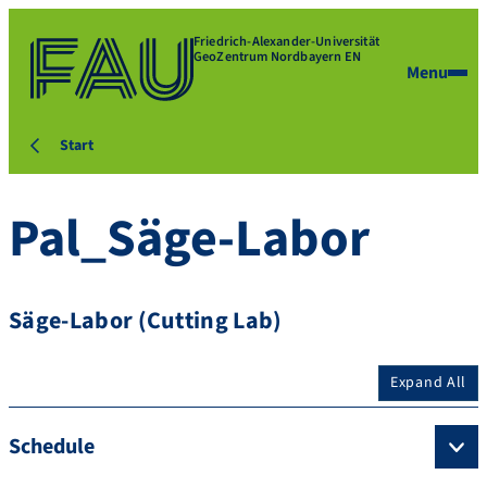
Friedrich-Alexander-Universität
GeoZentrum Nordbayern EN
Menu
Start
Pal_Säge-Labor
Säge-Labor (Cutting Lab)
Expand All
Schedule