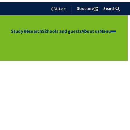
Structure
Search
FAU.de
Study
Research
Schools and guests
About us
Menu