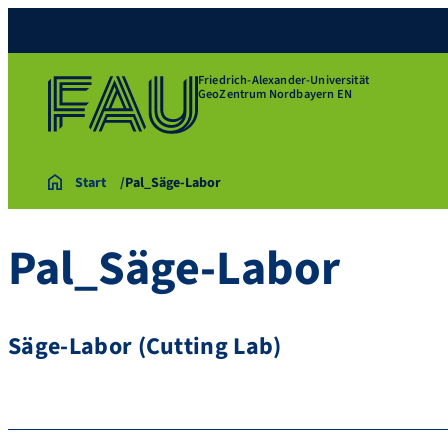
Friedrich-Alexander-Universität
GeoZentrum Nordbayern EN
Start
Pal_Säge-Labor
Pal_Säge-Labor
Säge-Labor (Cutting Lab)