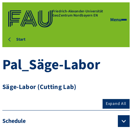
Friedrich-Alexander-Universität
GeoZentrum Nordbayern EN
Menu
Start
Pal_Säge-Labor
Säge-Labor (Cutting Lab)
Expand All
Schedule