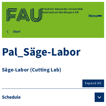
Friedrich-Alexander-Universität
GeoZentrum Nordbayern EN
Menu
Start
Pal_Säge-Labor
Säge-Labor (Cutting Lab)
Expand All
Schedule