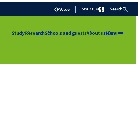
Structure
Search
FAU.de
Study
Research
Schools and guests
About us
Menu