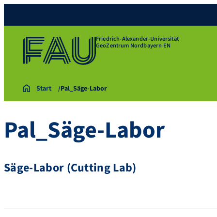
Friedrich-Alexander-Universität
GeoZentrum Nordbayern EN
Start
Pal_Säge-Labor
Pal_Säge-Labor
Säge-Labor (Cutting Lab)