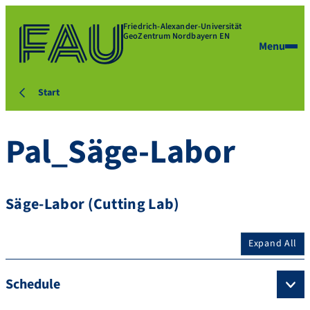
Friedrich-Alexander-Universität
GeoZentrum Nordbayern EN
Menu
Start
Pal_Säge-Labor
Säge-Labor (Cutting Lab)
Expand All
Schedule