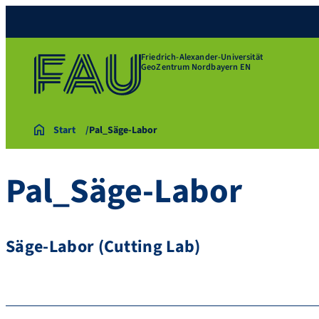
Friedrich-Alexander-Universität
GeoZentrum Nordbayern EN
Start
Pal_Säge-Labor
Pal_Säge-Labor
Säge-Labor (Cutting Lab)