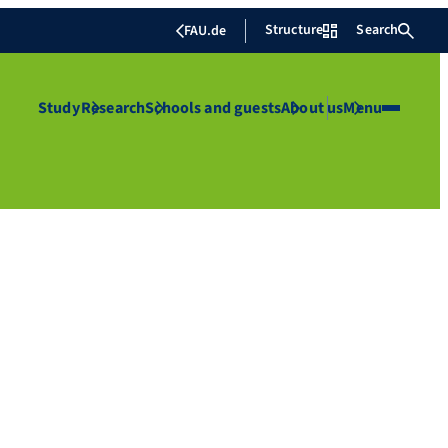
Structure
Search
FAU.de
Study
Research
Schools and guests
About us
Menu