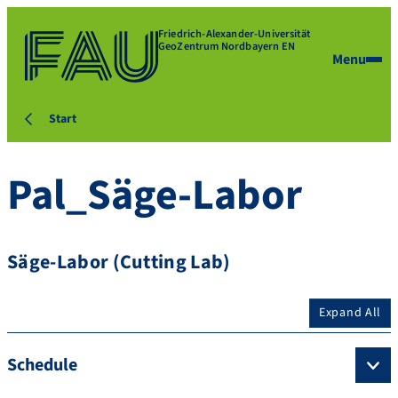
Friedrich-Alexander-Universität
GeoZentrum Nordbayern EN
Menu
Start
Pal_Säge-Labor
Säge-Labor (Cutting Lab)
Expand All
Schedule