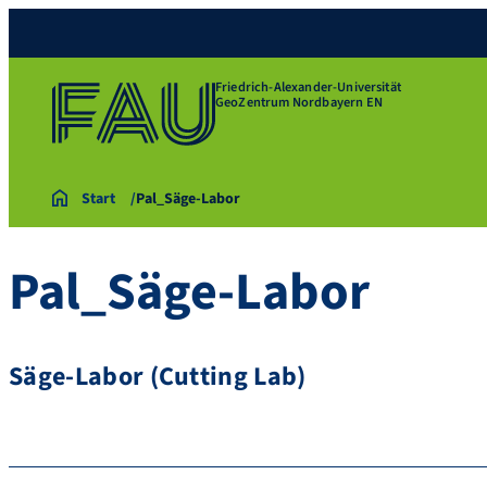
Friedrich-Alexander-Universität
GeoZentrum Nordbayern EN
Start
Pal_Säge-Labor
Pal_Säge-Labor
Säge-Labor (Cutting Lab)