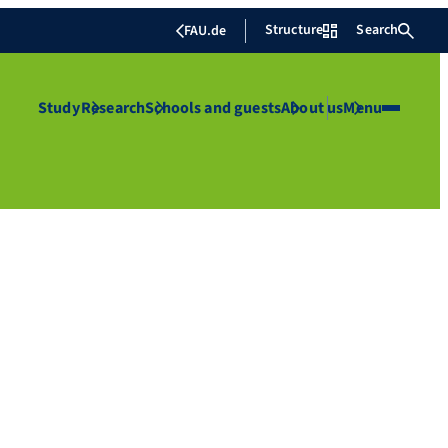
Structure
Search
FAU.de
Study
Research
Schools and guests
About us
Menu