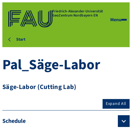
Friedrich-Alexander-Universität
GeoZentrum Nordbayern EN
Menu
Start
Pal_Säge-Labor
Säge-Labor (Cutting Lab)
Expand All
Schedule