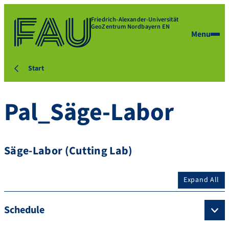
Friedrich-Alexander-Universität
GeoZentrum Nordbayern EN
Menu
Start
Pal_Säge-Labor
Säge-Labor (Cutting Lab)
Expand All
Schedule