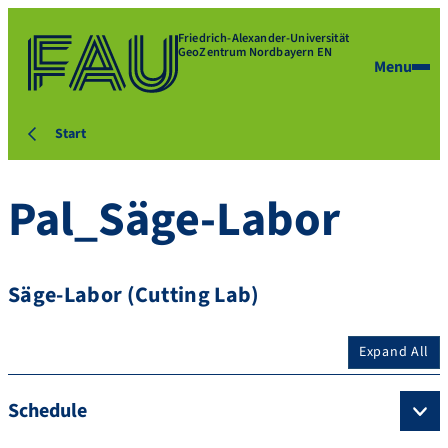
Friedrich-Alexander-Universität
GeoZentrum Nordbayern EN
Menu
Start
Pal_Säge-Labor
Säge-Labor (Cutting Lab)
Expand All
Schedule