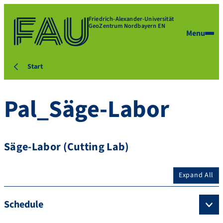
Friedrich-Alexander-Universität
GeoZentrum Nordbayern EN
Menu
Start
Pal_Säge-Labor
Säge-Labor (Cutting Lab)
Expand All
Schedule