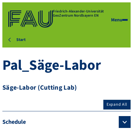
Friedrich-Alexander-Universität
GeoZentrum Nordbayern EN
Menu
Start
Pal_Säge-Labor
Säge-Labor (Cutting Lab)
Expand All
Schedule