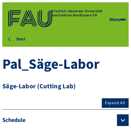
Friedrich-Alexander-Universität
GeoZentrum Nordbayern EN
Menu
Start
Pal_Säge-Labor
Säge-Labor (Cutting Lab)
Expand All
Schedule