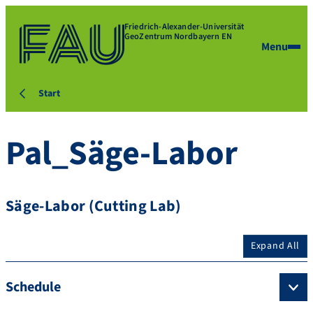
Friedrich-Alexander-Universität
GeoZentrum Nordbayern EN
Menu
Start
Pal_Säge-Labor
Säge-Labor (Cutting Lab)
Expand All
Schedule