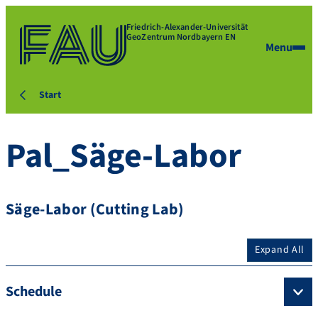
Friedrich-Alexander-Universität
GeoZentrum Nordbayern EN
Menu
Start
Pal_Säge-Labor
Säge-Labor (Cutting Lab)
Expand All
Schedule