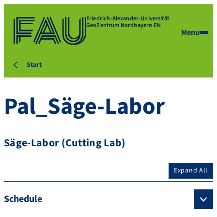
Friedrich-Alexander-Universität
GeoZentrum Nordbayern EN
Menu
Start
Pal_Säge-Labor
Säge-Labor (Cutting Lab)
Expand All
Schedule