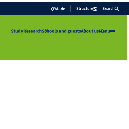
Structure
Search
FAU.de
Study
Research
Schools and guests
About us
Menu