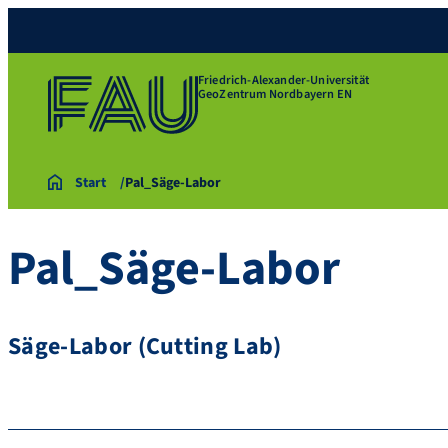
Friedrich-Alexander-Universität
GeoZentrum Nordbayern EN
Start
Pal_Säge-Labor
Pal_Säge-Labor
Säge-Labor (Cutting Lab)