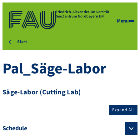
Friedrich-Alexander-Universität
GeoZentrum Nordbayern EN
Menu
Start
Pal_Säge-Labor
Säge-Labor (Cutting Lab)
Expand All
Schedule