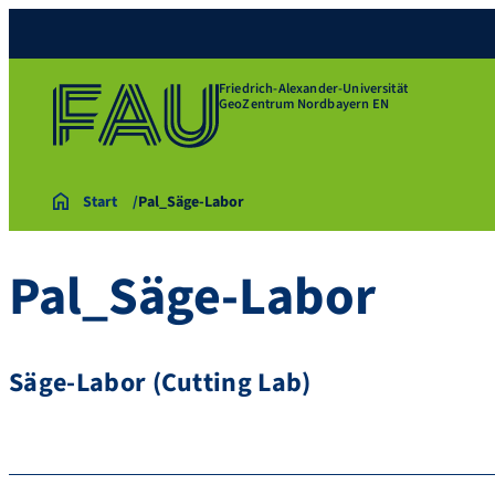
Friedrich-Alexander-Universität
GeoZentrum Nordbayern EN
Start
Pal_Säge-Labor
Pal_Säge-Labor
Säge-Labor (Cutting Lab)