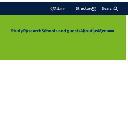
Structure
Search
FAU.de
Study
Research
Schools and guests
About us
Menu