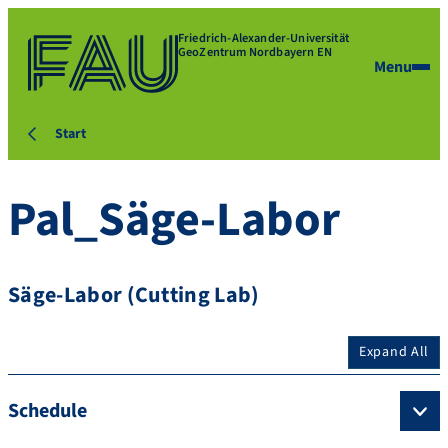
Friedrich-Alexander-Universität
GeoZentrum Nordbayern EN
Menu
Start
Pal_Säge-Labor
Säge-Labor (Cutting Lab)
Expand All
Schedule