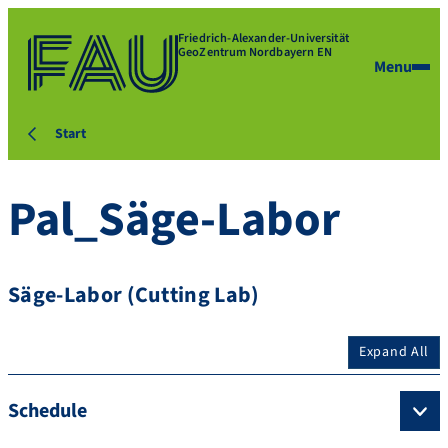
Friedrich-Alexander-Universität
GeoZentrum Nordbayern EN
Menu
Start
Pal_Säge-Labor
Säge-Labor (Cutting Lab)
Expand All
Schedule