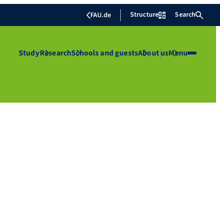
Structure
Search
FAU.de
Study
Research
Schools and guests
About us
Menu