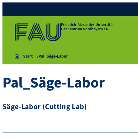
Friedrich-Alexander-Universität
GeoZentrum Nordbayern EN
Start
Pal_Säge-Labor
Pal_Säge-Labor
Säge-Labor (Cutting Lab)