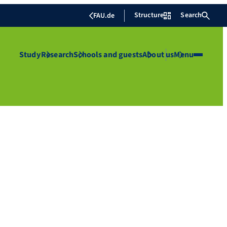
Structure
Search
FAU.de
Study
Research
Schools and guests
About us
Menu