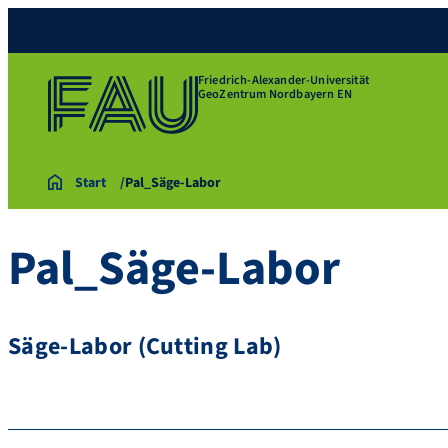
Friedrich-Alexander-Universität
GeoZentrum Nordbayern EN
Start
Pal_Säge-Labor
Pal_Säge-Labor
Säge-Labor (Cutting Lab)