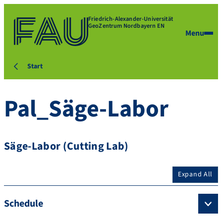
Friedrich-Alexander-Universität
GeoZentrum Nordbayern EN
Menu
Start
Pal_Säge-Labor
Säge-Labor (Cutting Lab)
Expand All
Schedule