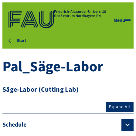
Friedrich-Alexander-Universität
GeoZentrum Nordbayern EN
Menu
Start
Pal_Säge-Labor
Säge-Labor (Cutting Lab)
Expand All
Schedule