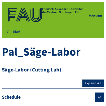
Friedrich-Alexander-Universität
GeoZentrum Nordbayern EN
Menu
Start
Pal_Säge-Labor
Säge-Labor (Cutting Lab)
Expand All
Schedule