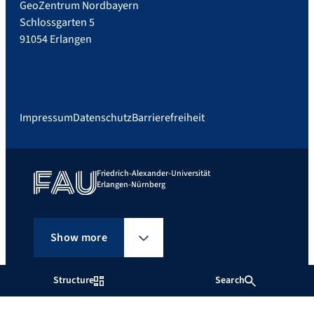
GeoZentrum Nordbayern
Schlossgarten 5
91054 Erlangen
Impressum
Datenschutz
Barrierefreiheit
Friedrich-Alexander-Universität
Erlangen-Nürnberg
Show more
Structure
Search