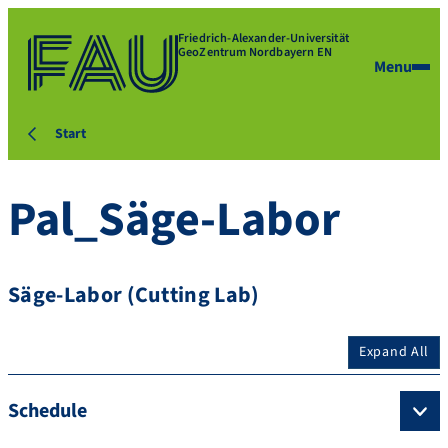
Friedrich-Alexander-Universität
GeoZentrum Nordbayern EN
Menu
Start
Pal_Säge-Labor
Säge-Labor (Cutting Lab)
Expand All
Schedule