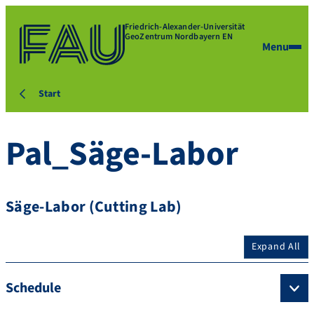
Friedrich-Alexander-Universität
GeoZentrum Nordbayern EN
Menu
Start
Pal_Säge-Labor
Säge-Labor (Cutting Lab)
Expand All
Schedule