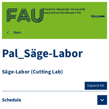
Friedrich-Alexander-Universität
GeoZentrum Nordbayern EN
Menu
Start
Pal_Säge-Labor
Säge-Labor (Cutting Lab)
Expand All
Schedule