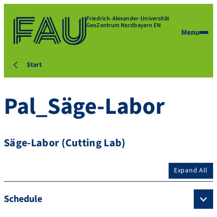
Friedrich-Alexander-Universität
GeoZentrum Nordbayern EN
Menu
Start
Pal_Säge-Labor
Säge-Labor (Cutting Lab)
Expand All
Schedule