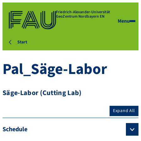
Friedrich-Alexander-Universität
GeoZentrum Nordbayern EN
Menu
Start
Pal_Säge-Labor
Säge-Labor (Cutting Lab)
Expand All
Schedule