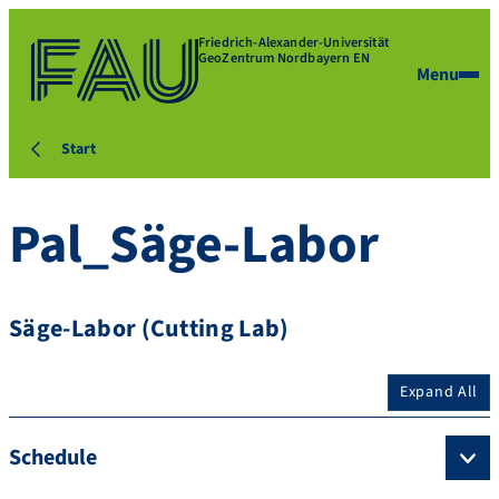
Friedrich-Alexander-Universität
GeoZentrum Nordbayern EN
Menu
Start
Pal_Säge-Labor
Säge-Labor (Cutting Lab)
Expand All
Schedule