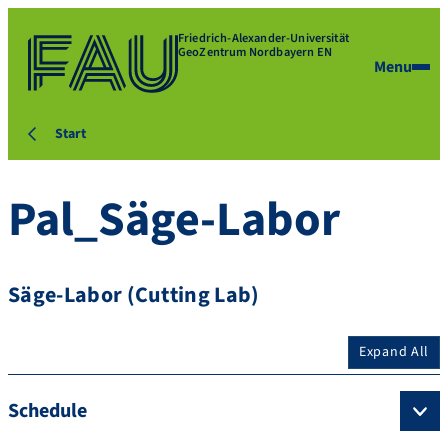
Friedrich-Alexander-Universität
GeoZentrum Nordbayern EN
Menu
Start
Pal_Säge-Labor
Säge-Labor (Cutting Lab)
Expand All
Schedule