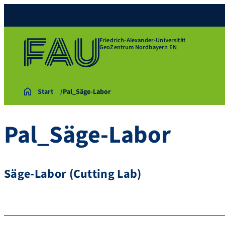
Friedrich-Alexander-Universität
GeoZentrum Nordbayern EN
Start
Pal_Säge-Labor
Pal_Säge-Labor
Säge-Labor (Cutting Lab)