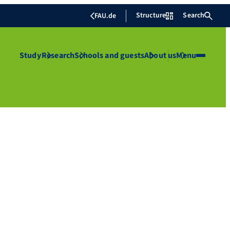
Structure
Search
FAU.de
Study
Research
Schools and guests
About us
Menu